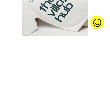
Lynea
DSCR
Fru Bohlin
SINDI
Village Hub
Kompis Sverige