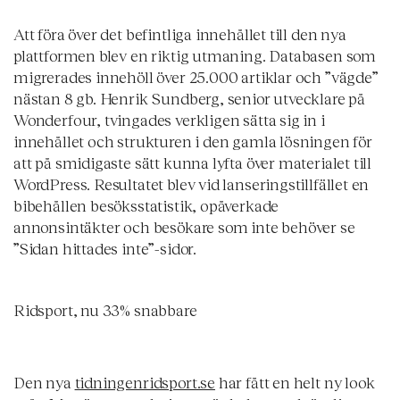
Att föra över det befintliga innehållet till den nya
plattformen blev en riktig utmaning. Databasen som
migrerades innehöll över 25.000 artiklar och ”vägde”
nästan 8 gb. Henrik Sundberg, senior utvecklare på
Wonderfour, tvingades verkligen sätta sig in i
innehållet och strukturen i den gamla lösningen för
att på smidigaste sätt kunna lyfta över materialet till
WordPress. Resultatet blev vid lanseringstillfället en
bibehållen besöksstatistik, opåverkade
annonsintäkter och besökare som inte behöver se
”Sidan hittades inte”-sidor.
Ridsport, nu 33% snabbare
Den nya
tidningenridsport.se
har fått en helt ny look