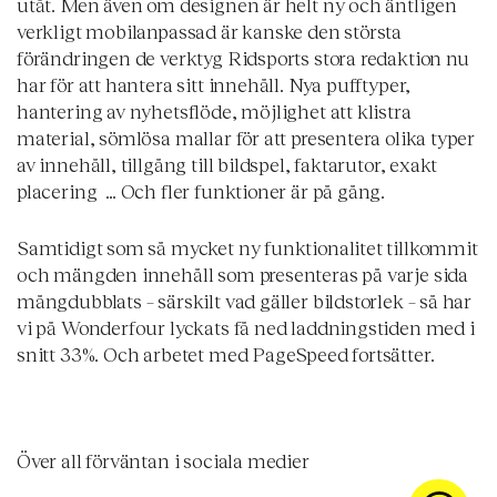
utåt. Men även om designen är helt ny och äntligen
verkligt mobilanpassad är kanske den största
förändringen de verktyg Ridsports stora redaktion nu
har för att hantera sitt innehåll. Nya pufftyper,
hantering av nyhetsflöde, möjlighet att klistra
material, sömlösa mallar för att presentera olika typer
av innehåll, tillgång till bildspel, faktarutor, exakt
placering … Och fler funktioner är på gång.
Samtidigt som så mycket ny funktionalitet tillkommit
och mängden innehåll som presenteras på varje sida
mångdubblats – särskilt vad gäller bildstorlek – så har
vi på Wonderfour lyckats få ned laddningstiden med i
snitt 33%. Och arbetet med PageSpeed fortsätter.
Över all förväntan i sociala medier