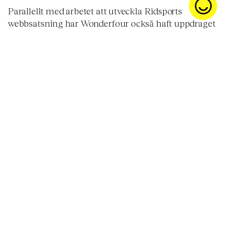
Parallellt med arbetet att utveckla Ridsports
webbsatsning har Wonderfour också haft uppdraget
att hjälpa Ridsport med deras sociala kanaler. När vi
påbörjade arbetet hade Ridsport reda en trogen skara
följare på Facebook och Instagram, men ingen tydlig
strategi för hur det dagliga arbetet skulle ske. Vi
skapade en aktivitets- och contentkalender och
försåg Ridsport med mallar för hur de kunde
publicera olika typer av inlägg. Vi drev också på i
arbetet med att göra Instagram Stories till en central
del av den dagliga kommunikationen med
målgruppen, och en viktig del i att driva trafik till
webbplatsen via ”swipe-vänliga” stories.