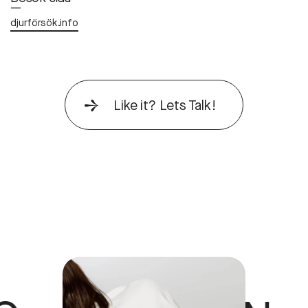
—
djurförsök.info
Like it? Lets Talk!