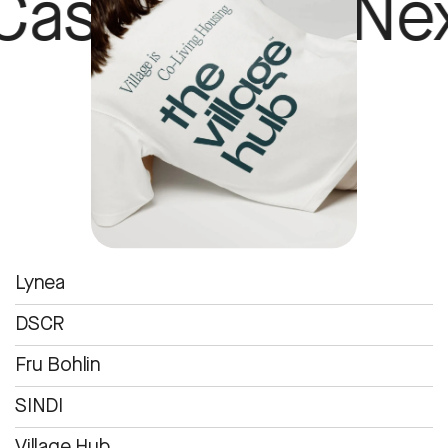
e Study Next C
Lynea
DSCR
Fru Bohlin
SINDI
Village Hub