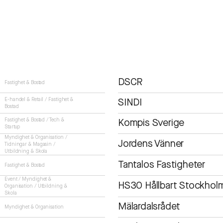
DSCR
Fastighet & Bostad
E-handel & Retail
/
Fastighet &
SINDI
Bostad
Fastighet & Bostad
/
Tech &
Kompis Sverige
Startup
Myndighet & Organisation
/
Jordens Vänner
Tidningar & Magasin
/
Utbildning & Skola
Tantalos Fastigheter
Fastighet & Bostad
Event
/
Myndighet &
HS30 Hållbart Stockho
Organisation
/
Utbildning &
Skola
Mälardalsrådet
Myndighet & Organisation