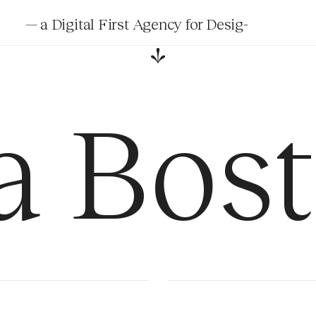
— a Digital First Agency for
#
e
[
i
=
!
a Bos