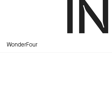
INSIGHT_ 2013.05.21
Blir 
WonderFour
Byrå