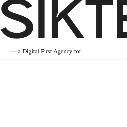
vi Sveriges 
— a Digital First Agency for
?