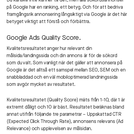
Du kanske inte känner till det, men alla sökordsannonser
på Google har en ranking, ett betyg. Och för att bedriva
framgångsrik annonsering långsiktigt via Google är det här
betyget viktigt att förstå och förbättra.
Google Ads Quality Score.
Kvalitetsresultatet anger hur relevant din
målsida/landingssida och din annons är för de sökord
som du valt. Som vanligt när det gäller att annonsera på
Google är det alltså ett samspel mellan SEO, SEM och en
snabbladdad och en väl mobiloptimerad landningssida
som avgör mycket av resultatet.
Kvalitetsresultatet (Quality Score) mäts från 1-10, där 1 är
extremt dåligt och 10 är bäst. Resultatet beräknas bland
annat utifrån följande tre parametrar – Uppskattad CTR
(Expected Click Through Rate), annonsens relevans (Ad
Relevance) och upplevelsen av målsidan.