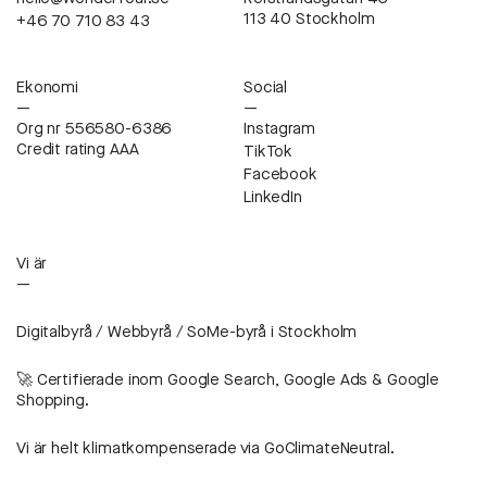
113 40 Stockholm
+46 70 710 83 43
Ekonomi
Social
—
—
Org nr 556580-6386
Instagram
Credit rating AAA
TikTok
Facebook
LinkedIn
Vi är
—
Digitalbyrå / Webbyrå / SoMe-byrå i Stockholm
🚀 Certifierade inom Google Search, Google Ads & Google
Shopping.
Vi är helt klimatkompenserade via GoClimateNeutral.