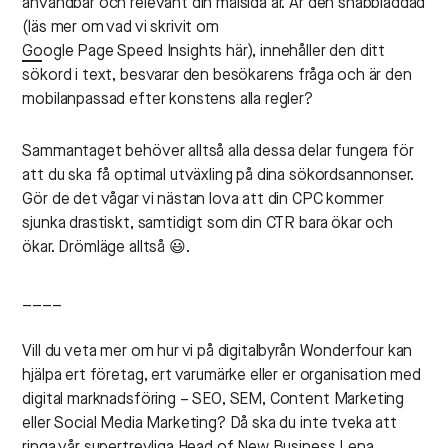
användbar och relevant din målsida är. Är den snabbladdad
(läs mer om vad vi skrivit om
Google Page Speed Insights här
), innehåller den ditt
sökord i text, besvarar den besökarens fråga och är den
mobilanpassad efter konstens alla regler?
Sammantaget behöver alltså alla dessa delar fungera för
att du ska få optimal utväxling på dina sökordsannonser.
Gör de det vågar vi nästan lova att din CPC kommer
sjunka drastiskt, samtidigt som din CTR bara ökar och
ökar. Drömläge alltså 😃.
____
Vill du veta mer om hur vi på digitalbyrån Wonderfour kan
hjälpa ert företag, ert varumärke eller er organisation med
digital marknadsföring – SEO, SEM, Content Marketing
eller Social Media Marketing? Då ska du inte tveka att