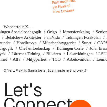
e
L
d
e
m
a
t
a
r
P
f
o
d
a
e
H
r
å
v
s
s
e
n
i
s
u
B
w
e
N
Wonderfour X —
ecialpedagogik
Origo
Idrottsforskning
Senioren
Be
iska Rådet
Belatchew Arkitekter
miVida
Tidningen För
Hotellrevyn
Münchenbryggeriet
Sunet
CAP&Design
Fritidspedagogik
Chef & Ledarskap
Tidningen Curie
arnas Tidning
Bilkåren
Läkartidningen
LSU
Brunsw
ska Magasinet
Alfa
Miljöpartiet
TCO
Arbetsvärlde
Offert. Praktik. Samarbete. Spännande nytt projekt?
Let's
Connect