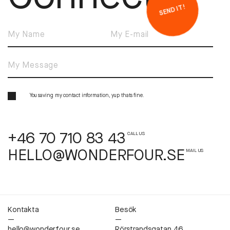
SEND IT!
You saving my contact information, yup thats fine.
+46 70 710 83 43
CALL US
HELLO@WONDERFOUR.SE
MAIL US
Kontakta
Besök
—
—
hello@wonderfour.se
Rörstrandsgatan 46