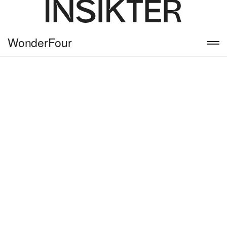
WonderFour
INSIGHT_ 2020.10.21
Framtiden stavas PWA –
Progressive Web App
Progressive Web Apps hör till de hetaste
trenderna idag. På varje event inom
digital utveckling nämns PWA som
framtiden för apputvecklingen. Men vad
är egentligen Progressive Web Apps? Är