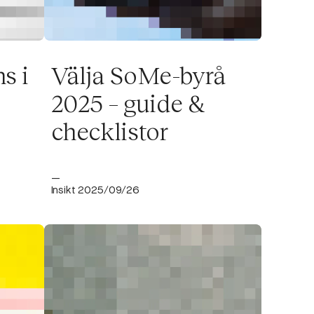
s i
Välja SoMe-byrå
2025 – guide &
checklistor
—
Insikt 2025/09/26