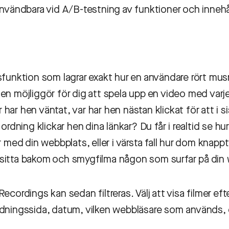
användbara vid A/B-testning av funktioner och innehå
sfunktion som lagrar exakt hur en användare rört mu
en möjliggör för dig att spela upp en video med varj
ar hen väntat, var har hen nästan klickat för att i si
ordning klickar hen dina länkar? Du får i realtid se hur
 med din webbplats, eller i värsta fall hur dom knappt
tt sitta bakom och smygfilma någon som surfar på din
cordings kan sedan filtreras. Välj att visa filmer efter
ndningssida, datum, vilken webbläsare som används,