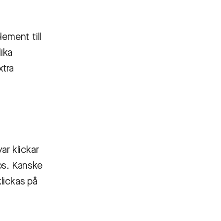
ement till
ika
xtra
ar klickar
ps. Kanske
klickas på