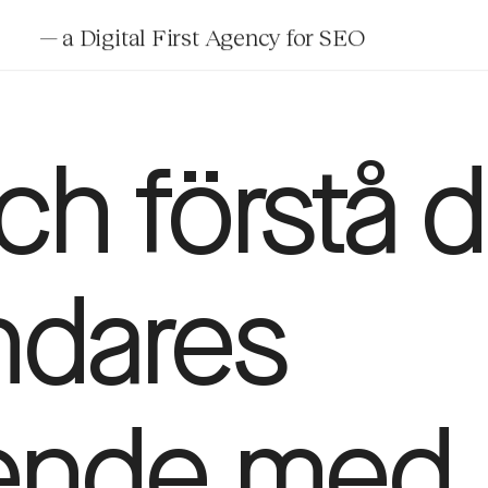
— a Digital First Agency for
SEO
och förstå d
ndares
ende med