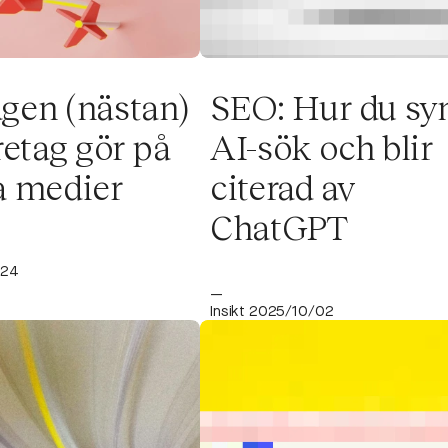
gen (nästan)
SEO: Hur du syn
retag gör på
AI-sök och blir
a medier
citerad av
ChatGPT
/24
—
Insikt 2025/10/02