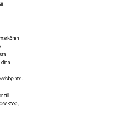
ll.
smarkören
e
sta
 dina
 webbplats.
 till
 desktop,