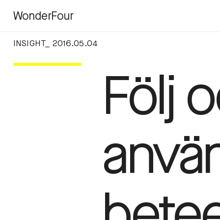
WonderFour
INSIGHT_ 2016.05.04
Följ 
anvä
bete