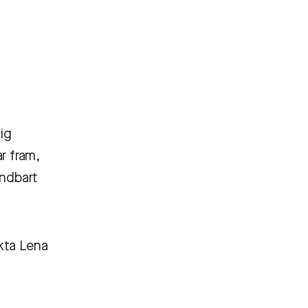
ig
r fram,
ändbart
kta Lena