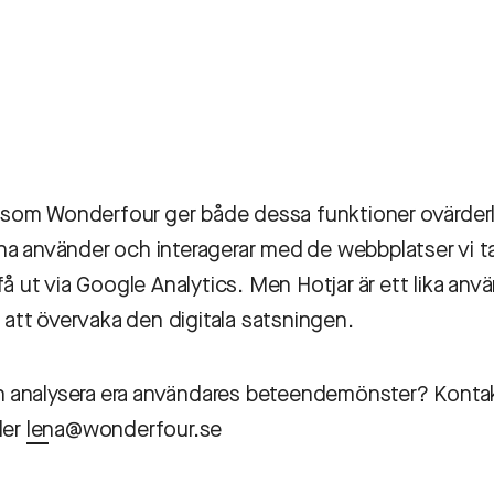
rå som Wonderfour ger både dessa funktioner ovärderl
a använder och interagerar med de webbplatser vi ta
få ut via Google Analytics. Men Hotjar är ett lika anv
r att övervaka den digitala satsningen.
kan analysera era användares beteendemönster? Konta
ler
lena@wonderfour.se